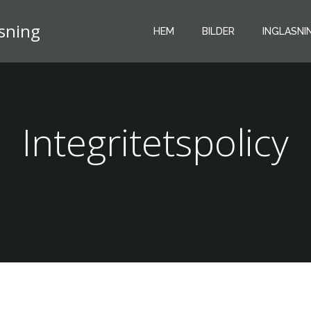
asning
HEM
BILDER
INGLASNI
Integritetspolicy