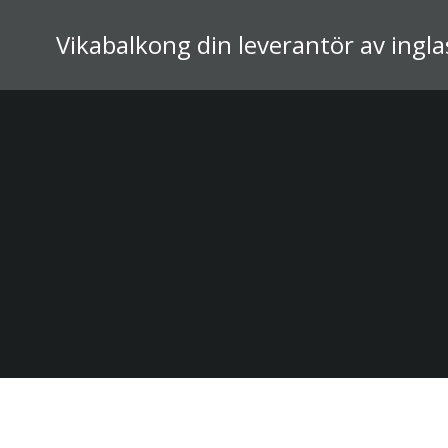
Hoppa
till
Vikabalkong din leverantör av ingl
innehåll