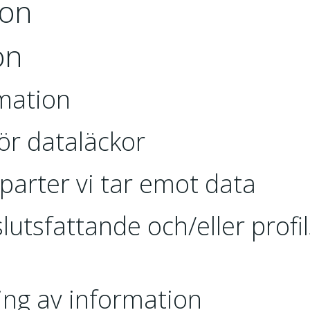
ion
on
rmation
för dataläckor
parter vi tar emot data
lutsfattande och/eller prof
ing av information