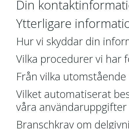
Din kontaktinformat
Ytterligare informati
Hur vi skyddar din info
Vilka procedurer vi har 
Från vilka utomstående 
Vilket automatiserat bes
våra användaruppgifter
Branschkrav om delgivn