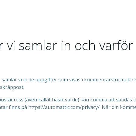
 vi samlar in och varför
amlar vi in de uppgifter som visas i kommentarsformulär
 skräppost.
stadress (även kallat hash-värde) kan komma att sändas til
atar finns på https://automattic.com/privacy/. När din kommen