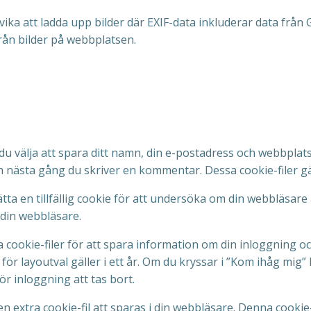
ika att ladda upp bilder där EXIF-data inkluderar data från 
rån bilder på webbplatsen.
älja att spara ditt namn, din e-postadress och webbplatsad
en nästa gång du skriver en kommentar. Dessa cookie-filer gäll
ta en tillfällig cookie för att undersöka om din webbläsare
din webbläsare.
 cookie-filer för att spara information om din inloggning o
er för layoutval gäller i ett år. Om du kryssar i ”Kom ihåg mi
ör inloggning att tas bort.
n extra cookie-fil att sparas i din webbläsare. Denna cookie